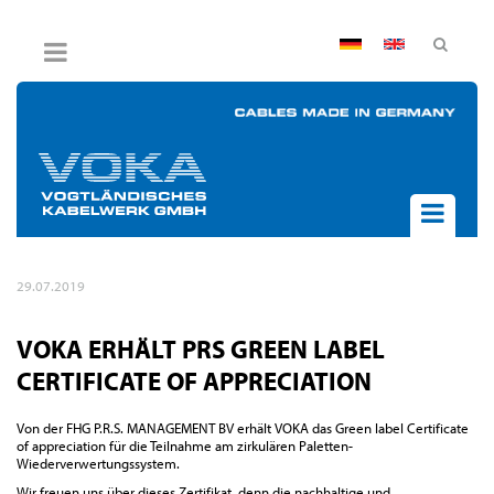
AGB
Impressum
Hinweisgebersystem
Datenschutz
Widerruf
UNTERNEHMEN
29.07.2019
AKTUELLES
PRODUKTE
VOKA ERHÄLT PRS GREEN LABEL
BPVO
CERTIFICATE OF APPRECIATION
JOB & KARRIERE
Von der FHG P.R.S. MANAGEMENT BV erhält VOKA das Green label Certificate
KONTAKT
of appreciation für die Teilnahme am zirkulären Paletten-
Wiederverwertungssystem.
Wir freuen uns über dieses Zertifikat, denn die nachhaltige und