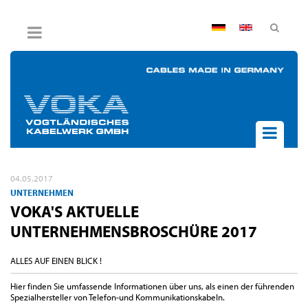
AGB
Impressum
Hinweisgebersystem
Datenschutz
Widerruf
UNTERNEHMEN
04.05.2017
AKTUELLES
UNTERNEHMEN
VOKA'S AKTUELLE
PRODUKTE
UNTERNEHMENSBROSCHÜRE 2017
BPVO
JOB & KARRIERE
ALLES AUF EINEN BLICK !
KONTAKT
Hier finden Sie umfassende Informationen über uns, als einen der führenden
Spezialhersteller von Telefon-und Kommunikationskabeln.