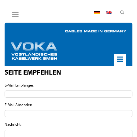
AGB
Impressum
Hinweisgebersystem
Datenschutz
Widerruf
SEITE EMPFEHLEN
UNTERNEHMEN
AKTUELLES
E-Mail Empfänger:
PRODUKTE
BPVO
E-Mail Absender:
JOB & KARRIERE
KONTAKT
Nachricht: