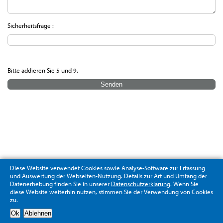
Sicherheitsfrage :
Bitte addieren Sie 5 und 9.
Diese Website verwendet Cookies sowie Analyse-Software zur Erfassung
und Auswertung der Webseiten-Nutzung. Details zur Art und Umfang der
Datenerhebung finden Sie in unserer
Datenschutzerklärung
. Wenn Sie
diese Website weiterhin nutzen, stimmen Sie der Verwendung von Cookies
zu.
Datenschutzerklärung