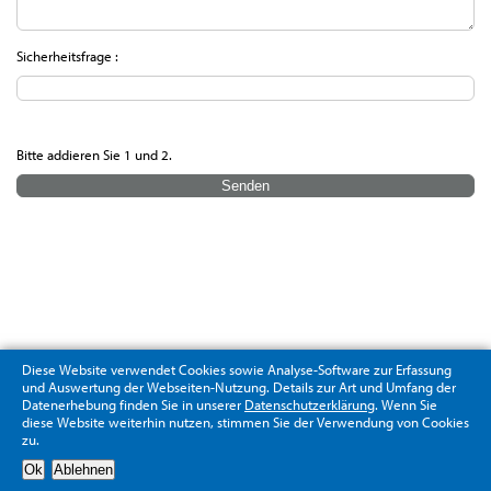
Sicherheitsfrage :
Bitte addieren Sie 1 und 2.
Diese Website verwendet Cookies sowie Analyse-Software zur Erfassung
und Auswertung der Webseiten-Nutzung. Details zur Art und Umfang der
Datenerhebung finden Sie in unserer
Datenschutzerklärung
. Wenn Sie
diese Website weiterhin nutzen, stimmen Sie der Verwendung von Cookies
zu.
Datenschutzerklärung