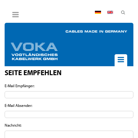
AGB
Impressum
Hinweisgebersystem
Datenschutz
Widerruf
SEITE EMPFEHLEN
UNTERNEHMEN
AKTUELLES
E-Mail Empfänger:
PRODUKTE
BPVO
E-Mail Absender:
JOB & KARRIERE
KONTAKT
Nachricht: