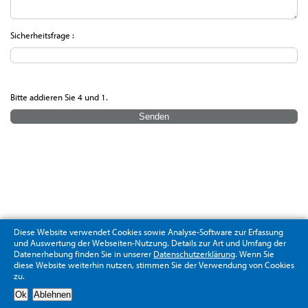
Sicherheitsfrage :
Bitte addieren Sie 4 und 1.
Diese Website verwendet Cookies sowie Analyse-Software zur Erfassung
und Auswertung der Webseiten-Nutzung. Details zur Art und Umfang der
Datenerhebung finden Sie in unserer
Datenschutzerklärung
. Wenn Sie
diese Website weiterhin nutzen, stimmen Sie der Verwendung von Cookies
zu.
Datenschutzerklärung