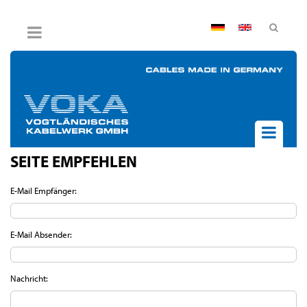
AGB
Impressum
Hinweisgebersystem
Datenschutz
Widerruf
SEITE EMPFEHLEN
UNTERNEHMEN
AKTUELLES
E-Mail Empfänger:
PRODUKTE
BPVO
E-Mail Absender:
JOB & KARRIERE
KONTAKT
Nachricht: