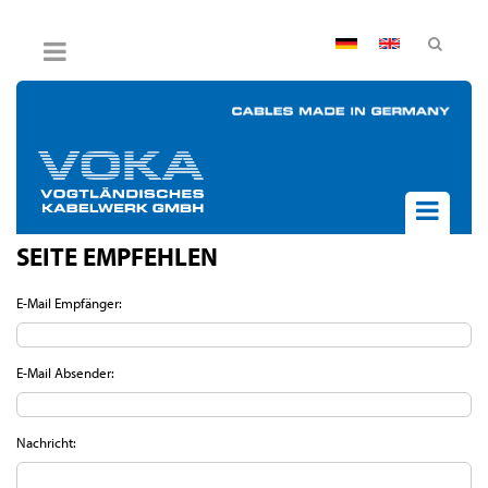
AGB
Impressum
Hinweisgebersystem
Datenschutz
Widerruf
SEITE EMPFEHLEN
UNTERNEHMEN
AKTUELLES
E-Mail Empfänger:
PRODUKTE
BPVO
E-Mail Absender:
JOB & KARRIERE
KONTAKT
Nachricht: