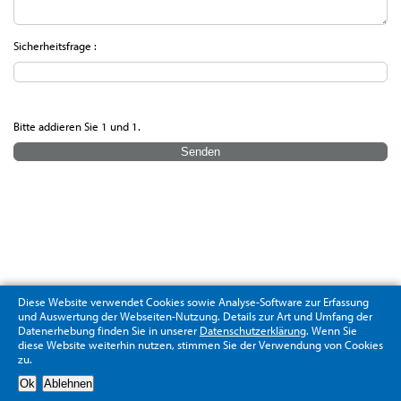
Sicherheitsfrage :
Bitte addieren Sie 1 und 1.
Diese Website verwendet Cookies sowie Analyse-Software zur Erfassung
und Auswertung der Webseiten-Nutzung. Details zur Art und Umfang der
Datenerhebung finden Sie in unserer
Datenschutzerklärung
. Wenn Sie
diese Website weiterhin nutzen, stimmen Sie der Verwendung von Cookies
zu.
Datenschutzerklärung