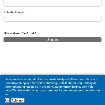
Sicherheitsfrage :
Bitte addieren Sie 8 und 6.
Diese Website verwendet Cookies sowie Analyse-Software zur Erfassung
und Auswertung der Webseiten-Nutzung. Details zur Art und Umfang der
Datenerhebung finden Sie in unserer
Datenschutzerklärung
. Wenn Sie
diese Website weiterhin nutzen, stimmen Sie der Verwendung von Cookies
zu.
Datenschutzerklärung