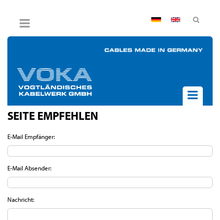
AGB
Impressum
Hinweisgebersystem
Datenschutz
Widerruf
SEITE EMPFEHLEN
UNTERNEHMEN
AKTUELLES
E-Mail Empfänger:
PRODUKTE
BPVO
E-Mail Absender:
JOB & KARRIERE
KONTAKT
Nachricht: