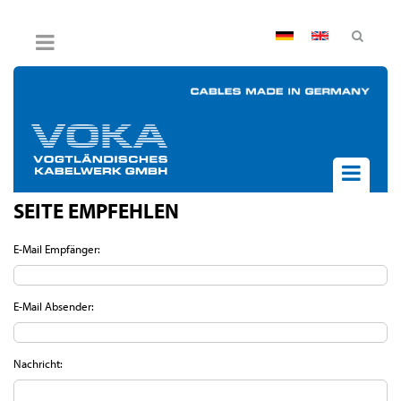
AGB
Impressum
Hinweisgebersystem
Datenschutz
Widerruf
SEITE EMPFEHLEN
UNTERNEHMEN
AKTUELLES
E-Mail Empfänger:
PRODUKTE
BPVO
E-Mail Absender:
JOB & KARRIERE
KONTAKT
Nachricht: