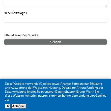
Sicherheitsfrage :
Bitte addieren Sie 3 und 5.
Diese Website verwendet Cookies sowie Analyse-Software zur Erfassung
und Auswertung der Webseiten-Nutzung. Details zur Art und Umfang der
Datenerhebung finden Sie in unserer
Datenschutzerklärung
. Wenn Sie
diese Website weiterhin nutzen, stimmen Sie der Verwendung von Cookies
zu.
Datenschutzerklärung