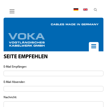
AGB
Impressum
Hinweisgebersystem
Datenschutz
Widerruf
SEITE EMPFEHLEN
UNTERNEHMEN
AKTUELLES
E-Mail Empfänger:
PRODUKTE
BPVO
E-Mail Absender:
JOB & KARRIERE
KONTAKT
Nachricht: