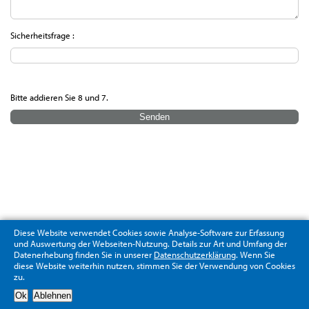
Sicherheitsfrage :
Bitte addieren Sie 8 und 7.
Diese Website verwendet Cookies sowie Analyse-Software zur Erfassung
und Auswertung der Webseiten-Nutzung. Details zur Art und Umfang der
Datenerhebung finden Sie in unserer
Datenschutzerklärung
. Wenn Sie
diese Website weiterhin nutzen, stimmen Sie der Verwendung von Cookies
zu.
Datenschutzerklärung