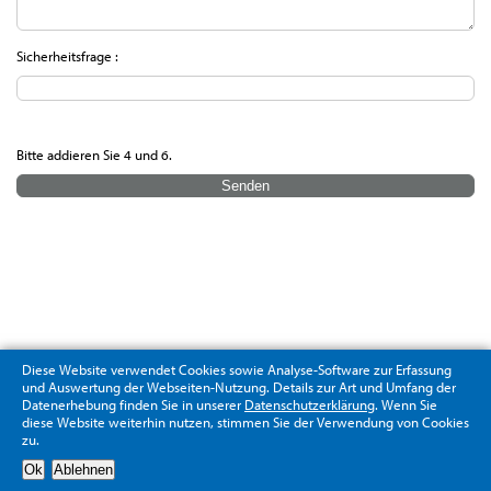
Sicherheitsfrage :
Bitte addieren Sie 4 und 6.
Diese Website verwendet Cookies sowie Analyse-Software zur Erfassung
und Auswertung der Webseiten-Nutzung. Details zur Art und Umfang der
Datenerhebung finden Sie in unserer
Datenschutzerklärung
. Wenn Sie
diese Website weiterhin nutzen, stimmen Sie der Verwendung von Cookies
zu.
Datenschutzerklärung