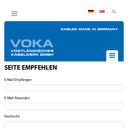
AGB
Impressum
Hinweisgebersystem
Datenschutz
Widerruf
SEITE EMPFEHLEN
UNTERNEHMEN
AKTUELLES
E-Mail Empfänger:
PRODUKTE
BPVO
E-Mail Absender:
JOB & KARRIERE
KONTAKT
Nachricht: