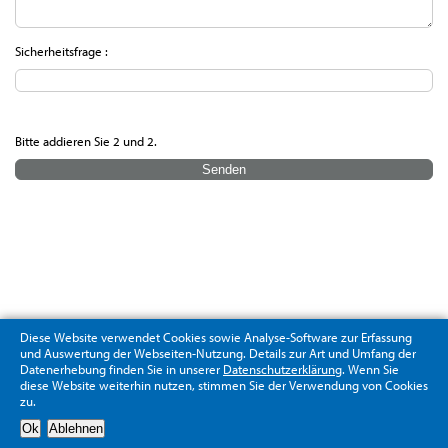
Sicherheitsfrage :
Bitte addieren Sie 2 und 2.
Diese Website verwendet Cookies sowie Analyse-Software zur Erfassung
und Auswertung der Webseiten-Nutzung. Details zur Art und Umfang der
Datenerhebung finden Sie in unserer
Datenschutzerklärung
. Wenn Sie
diese Website weiterhin nutzen, stimmen Sie der Verwendung von Cookies
zu.
Datenschutzerklärung