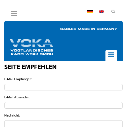
AGB
Impressum
Hinweisgebersystem
Datenschutz
Widerruf
SEITE EMPFEHLEN
UNTERNEHMEN
AKTUELLES
E-Mail Empfänger:
PRODUKTE
BPVO
E-Mail Absender:
JOB & KARRIERE
KONTAKT
Nachricht: