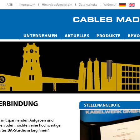
AGB
Impressum
Hinweisgebersystem
Datenschutz
Widerruf
UNTERNEHMEN
AKTUELLES
PRODUKTE
BPVO
VERBINDUNG
STELLENANGEBOTE
g mit spannenden Aufgaben und
iten oder möchten eine hochwertige
ertes
BA-Studium
beginnen?