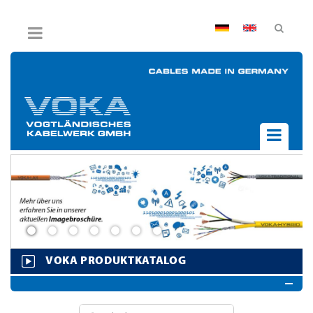
AGB
Impressum
Hinweisgebersystem
Datenschutz
Widerruf
UNTERNEHMEN
AKTUELLES
PRODUKTE
BPVO
JOB & KARRIERE
VOKA PRODUKTKATALOG
KONTAKT