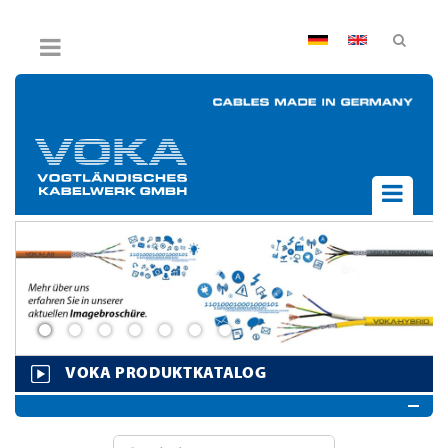
AGB
Impressum
Hinweisgebersystem
Datenschutz
Widerruf
UNTERNEHMEN
AKTUELLES
PRODUKTE
BPVO
JOB & KARRIERE
VOKA PRODUKTKATALOG
KONTAKT