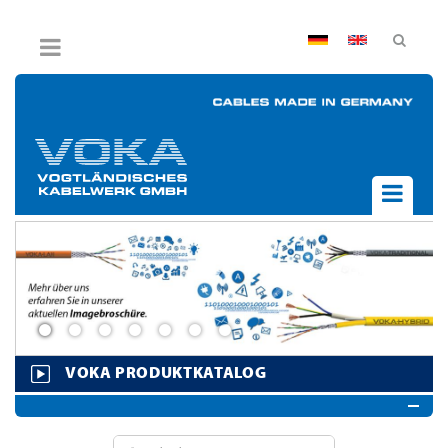
AGB
Impressum
Hinweisgebersystem
Datenschutz
Widerruf
UNTERNEHMEN
AKTUELLES
PRODUKTE
BPVO
JOB & KARRIERE
VOKA PRODUKTKATALOG
KONTAKT