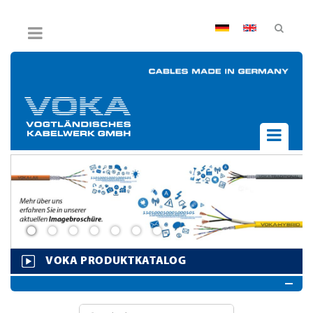
AGB
Impressum
Hinweisgebersystem
Datenschutz
Widerruf
UNTERNEHMEN
AKTUELLES
PRODUKTE
BPVO
JOB & KARRIERE
VOKA PRODUKTKATALOG
KONTAKT