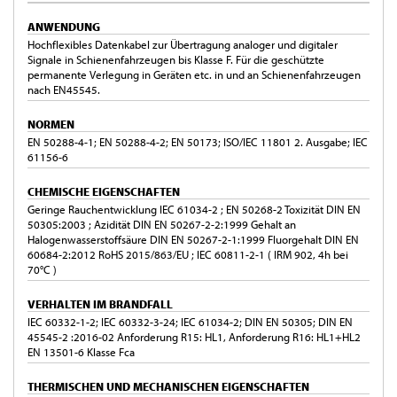
ANWENDUNG
Hochflexibles Datenkabel zur Übertragung analoger und digitaler
Signale in Schienenfahrzeugen bis Klasse F. Für die geschützte
permanente Verlegung in Geräten etc. in und an Schienenfahrzeugen
nach EN45545.
NORMEN
EN 50288-4-1; EN 50288-4-2; EN 50173; ISO/IEC 11801 2. Ausgabe; IEC
61156-6
CHEMISCHE EIGENSCHAFTEN
Geringe Rauchentwicklung IEC 61034-2 ; EN 50268-2 Toxizität DIN EN
50305:2003 ; Azidität DIN EN 50267-2-2:1999 Gehalt an
Halogenwasserstoffsäure DIN EN 50267-2-1:1999 Fluorgehalt DIN EN
60684-2:2012 RoHS 2015/863/EU ; IEC 60811-2-1 ( IRM 902, 4h bei
70°C )
VERHALTEN IM BRANDFALL
IEC 60332-1-2; IEC 60332-3-24; IEC 61034-2; DIN EN 50305; DIN EN
45545-2 :2016-02 Anforderung R15: HL1, Anforderung R16: HL1+HL2
EN 13501-6 Klasse Fca
THERMISCHEN UND MECHANISCHEN EIGENSCHAFTEN