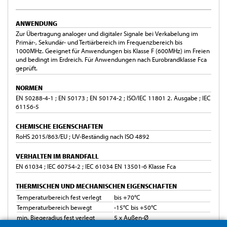
ANWENDUNG
Zur Übertragung analoger und digitaler Signale bei Verkabelung im
Primär-, Sekundär- und Tertiärbereich im Frequenzbereich bis
1000MHz. Geeignet für Anwendungen bis Klasse F (600MHz) im Freien
und bedingt im Erdreich. Für Anwendungen nach Eurobrandklasse Fca
geprüft.
NORMEN
EN 50288-4-1 ; EN 50173 ; EN 50174-2 ; ISO/IEC 11801 2. Ausgabe ; IEC
61156-5
CHEMISCHE EIGENSCHAFTEN
RoHS 2015/863/EU ; UV-Beständig nach ISO 4892
VERHALTEN IM BRANDFALL
EN 61034 ; IEC 60754-2 ; IEC 61034 EN 13501-6 Klasse Fca
THERMISCHEN UND MECHANISCHEN EIGENSCHAFTEN
Temperaturbereich fest verlegt
bis +70°C
Temperaturbereich bewegt
-15°C bis +50°C
min. Biegeradius fest verlegt
5 x Außen-Ø