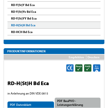
RD-Y(St)Y Bd Eca
RD-Y(St)Yv Bd Eca
RD-Y(St)YY Bd Eca
RD-H(St)H Bd Eca
RD-HCH Bd Eca
PRODUKTINFORMATIONEN
Empfehlen
Drucken
RD-H(St)H Bd Eca
in Anlehnung an DIN VDE 0815
PDF BauPVO -
PDF Datenblatt
Leistungserklärung