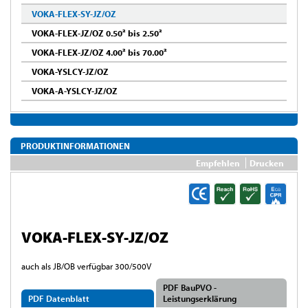
VOKA-FLEX-SY-JZ/OZ
VOKA-FLEX-JZ/OZ 0.50² bis 2.50²
VOKA-FLEX-JZ/OZ 4.00² bis 70.00²
VOKA-YSLCY-JZ/OZ
VOKA-A-YSLCY-JZ/OZ
PRODUKTINFORMATIONEN
Empfehlen
Drucken
VOKA-FLEX-SY-JZ/OZ
auch als JB/OB verfügbar 300/500V
PDF BauPVO -
PDF Datenblatt
Leistungserklärung