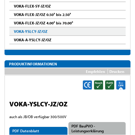
VOKA-FLEX-SY-JZ/OZ
VOKA-FLEX-JZ/OZ 0.50² bis 2.50²
VOKA-FLEX-JZ/OZ 4.00² bis 70.00²
VOKA-YSLCY-JZ/OZ
VOKA-A-YSLCY-JZ/OZ
PRODUKTINFORMATIONEN
Empfehlen
Drucken
VOKA-YSLCY-JZ/OZ
auch als JB/OB verfügbar 300/500V
PDF BauPVO -
PDF Datenblatt
Leistungserklärung