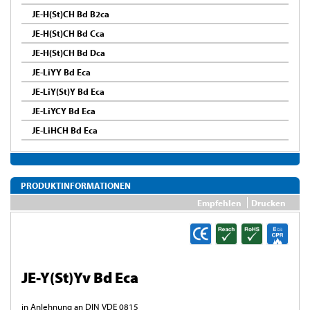
JE-H(St)CH Bd B2ca
JE-H(St)CH Bd Cca
JE-H(St)CH Bd Dca
JE-LiYY Bd Eca
JE-LiY(St)Y Bd Eca
JE-LiYCY Bd Eca
JE-LiHCH Bd Eca
PRODUKTINFORMATIONEN
Empfehlen
Drucken
JE-Y(St)Yv Bd Eca
in Anlehnung an DIN VDE 0815