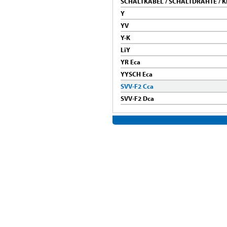
SCHALTKABEL / SCHALTDRÄHTE /
Y
YV
Y-K
LiY
YR Eca
YYSCH Eca
SVV-F2 Cca
SVV-F2 Dca