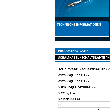
TECHNISCHE INFORMATIONEN
PRODUKTNAVIGATOR
SCHALTKABEL / SCHALTDRÄHTE / 
SCHALTKABEL / SCHALTDRÄHTE /
02YSv(St)H 120 Ω Eca
02YSv(St)H 130 Ω Eca
S-09YS(St)CH StVIIIBd Eca
S-YY Lg Eca
S-Y(St)Y Bd Eca
H