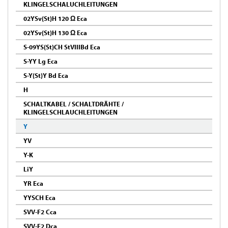
KLINGELSCHALUCHLEITUNGEN
02YSv(St)H 120 Ω Eca
02YSv(St)H 130 Ω Eca
S-09YS(St)CH StVIIIBd Eca
S-YY Lg Eca
S-Y(St)Y Bd Eca
H
SCHALTKABEL / SCHALTDRÄHTE /
KLINGELSCHLAUCHLEITUNGEN
Y
YV
Y-K
LiY
YR Eca
YYSCH Eca
SVV-F2 Cca
SVV-F2 Dca