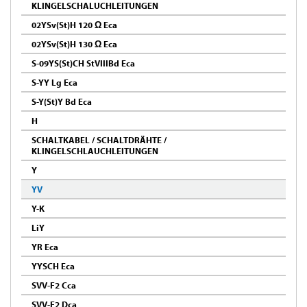
KLINGELSCHALUCHLEITUNGEN
02YSv(St)H 120 Ω Eca
02YSv(St)H 130 Ω Eca
S-09YS(St)CH StVIIIBd Eca
S-YY Lg Eca
S-Y(St)Y Bd Eca
H
SCHALTKABEL / SCHALTDRÄHTE /
KLINGELSCHLAUCHLEITUNGEN
Y
YV
Y-K
LiY
YR Eca
YYSCH Eca
SVV-F2 Cca
SVV-F2 Dca