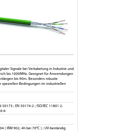
italer Signale bei Verkabelung in Industrie und
eich bis 1000MHz. Geeignet für Anwendungen
kenlängen bis 90m. Besonders robuste
e speziellen Bedingungen im industriellen
N 50173 ; EN 50174-2 ; ISO/IEC 11801 2.
56-6
4 ( IRM 902, 4h bei 70°C ) ; UV-beständig