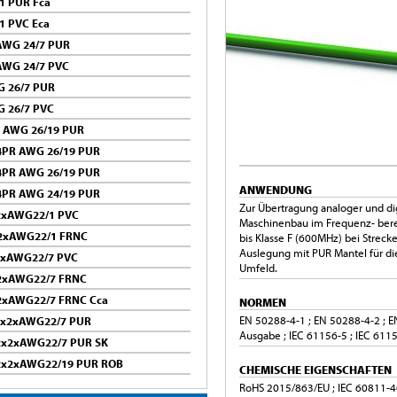
1 PUR Fca
1 PVC Eca
 AWG 24/7 PUR
AWG 24/7 PVC
G 26/7 PUR
G 26/7 PVC
R AWG 26/19 PUR
 4PR AWG 26/19 PUR
 4PR AWG 26/19 PUR
ANWENDUNG
 4PR AWG 24/19 PUR
Zur Übertragung analoger und dig
x2xAWG22/1 PVC
Maschinenbau im Frequenz- ber
x2xAWG22/1 FRNC
bis Klasse F (600MHz) bei Strec
Auslegung mit PUR Mantel für di
x2xAWG22/7 PVC
Umfeld.
x2xAWG22/7 FRNC
x2xAWG22/7 FRNC Cca
NORMEN
EN 50288-4-1 ; EN 50288-4-2 ; E
 2x2xAWG22/7 PUR
Ausgabe ; IEC 61156-5 ; IEC 611
 2x2xAWG22/7 PUR SK
 2x2xAWG22/19 PUR ROB
CHEMISCHE EIGENSCHAFTEN
RoHS 2015/863/EU ; IEC 60811-40