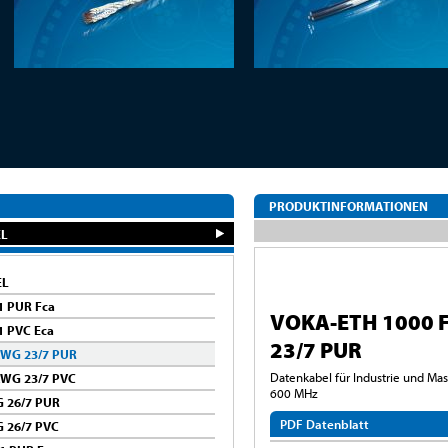
PRODUKTINFORMATIONEN
EL
EL
1 PUR Fca
VOKA-ETH 1000 F
1 PVC Eca
23/7 PUR
AWG 23/7 PUR
Datenkabel für Industrie und Mas
AWG 23/7 PVC
600 MHz
G 26/7 PUR
PDF Datenblatt
 26/7 PVC