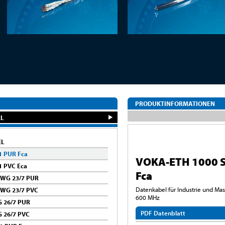
PRODUKTINFORMATIONEN
EL
EL
1 PUR Fca
VOKA-ETH 1000 S
1 PVC Eca
Fca
AWG 23/7 PUR
Datenkabel für Industrie und Mas
AWG 23/7 PVC
600 MHz
G 26/7 PUR
PDF Datenblatt
 26/7 PVC