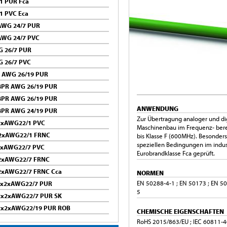
1 PUR Fca
1 PVC Eca
 AWG 24/7 PUR
AWG 24/7 PVC
G 26/7 PUR
G 26/7 PVC
R AWG 26/19 PUR
 4PR AWG 26/19 PUR
 4PR AWG 26/19 PUR
ANWENDUNG
 4PR AWG 24/19 PUR
Zur Übertragung analoger und dig
x2xAWG22/1 PVC
Maschinenbau im Frequenz- ber
x2xAWG22/1 FRNC
bis Klasse F (600MHz). Besonder
speziellen Bedingungen im indu
x2xAWG22/7 PVC
Eurobrandklasse Fca geprüft.
x2xAWG22/7 FRNC
x2xAWG22/7 FRNC Cca
NORMEN
EN 50288-4-1 ; EN 50173 ; EN 50
 2x2xAWG22/7 PUR
5
 2x2xAWG22/7 PUR SK
 2x2xAWG22/19 PUR ROB
CHEMISCHE EIGENSCHAFTEN
RoHS 2015/863/EU ; IEC 60811-40