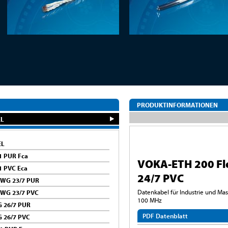
PRODUKTINFORMATIONEN
EL
EL
1 PUR Fca
VOKA-ETH 200 Fl
1 PVC Eca
24/7 PVC
AWG 23/7 PUR
Datenkabel für Industrie und Mas
AWG 23/7 PVC
100 MHz
G 26/7 PUR
PDF Datenblatt
 26/7 PVC