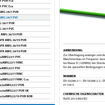
1 PUR Fca
1 PVC Eca
 AWG 24/7 PUR
AWG 24/7 PVC
G 26/7 PUR
G 26/7 PVC
R AWG 26/19 PUR
 4PR AWG 26/19 PUR
 4PR AWG 26/19 PUR
ANWENDUNG
 4PR AWG 24/19 PUR
Zur Übertragung analoger und dig
x2xAWG22/1 PVC
Maschinenbau im Frequenz- ber
x2xAWG22/1 FRNC
bis Klasse D (100MHz) bei Strec
für die speziellen Bedingungen i
x2xAWG22/7 PVC
x2xAWG22/7 FRNC
NORMEN
x2xAWG22/7 FRNC Cca
EN 50288-2-1 ; EN 50288-2-2 ; E
61156-5
 2x2xAWG22/7 PUR
 2x2xAWG22/7 PUR SK
CHEMISCHE EIGENSCHAFTEN
 2x2xAWG22/19 PUR ROB
RoHS 2015/863/EU