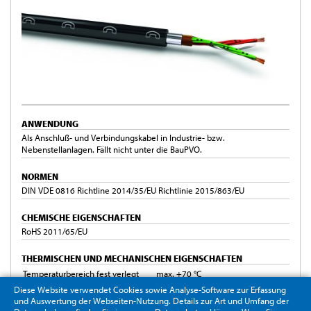
ANWENDUNG
Als Anschluß- und Verbindungskabel in Industrie- bzw.
Nebenstellanlagen. Fällt nicht unter die BauPVO.
NORMEN
DIN VDE 0816 Richtline 2014/35/EU Richtlinie 2015/863/EU
CHEMISCHE EIGENSCHAFTEN
RoHS 2011/65/EU
THERMISCHEN UND MECHANISCHEN EIGENSCHAFTEN
Temperaturbereich fest verlegt
max. +70 °C
Temperaturbereich bewegt
-20 °C bis +50 °C
Diese Website verwendet Cookies sowie Analyse-Software zur Erfassung
und Auswertung der Webseiten-Nutzung. Details zur Art und Umfang der
min. Biegeradius fest verlegt
10xAußenØ