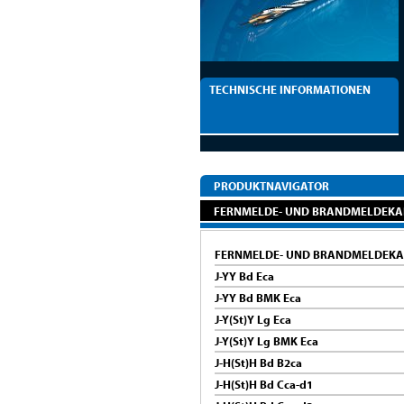
TECHNISCHE INFORMATIONEN
PRODUKTNAVIGATOR
FERNMELDE- UND BRANDMELDEKA
FERNMELDE- UND BRANDMELDEKA
J-YY Bd Eca
J-YY Bd BMK Eca
J-Y(St)Y Lg Eca
J-Y(St)Y Lg BMK Eca
J-H(St)H Bd B2ca
J-H(St)H Bd Cca-d1