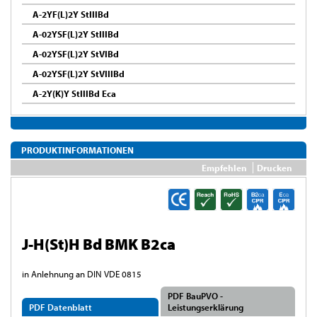
A-2YF(L)2Y StIIIBd
A-02YSF(L)2Y StIIIBd
A-02YSF(L)2Y StVIBd
A-02YSF(L)2Y StVIIIBd
A-2Y(K)Y StIIIBd Eca
PRODUKTINFORMATIONEN
Empfehlen
Drucken
J-H(St)H Bd BMK B2ca
in Anlehnung an DIN VDE 0815
PDF BauPVO -
PDF Datenblatt
Leistungserklärung