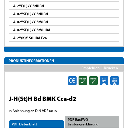
A-2YF(L)2Y StIIIBd
A-02YSF(L)2Y StIIIBd
A-02YSF(L)2Y StVIBd
A-02YSF(L)2Y StVIIIBd
A-2Y(K)Y StIIIBd Eca
PRODUKTINFORMATIONEN
Empfehlen
Drucken
J-H(St)H Bd BMK Cca-d2
in Anlehnung an DIN VDE 0815
PDF BauPVO -
PDF Datenblatt
Leistungserklärung