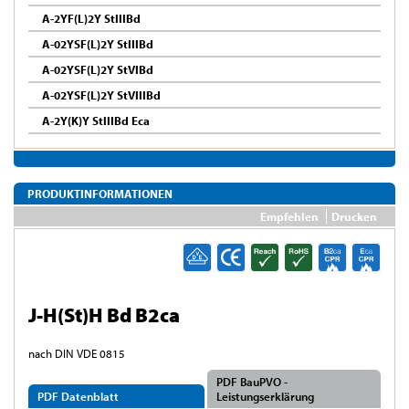
A-2YF(L)2Y StIIIBd
A-02YSF(L)2Y StIIIBd
A-02YSF(L)2Y StVIBd
A-02YSF(L)2Y StVIIIBd
A-2Y(K)Y StIIIBd Eca
PRODUKTINFORMATIONEN
Empfehlen
Drucken
J-H(St)H Bd B2ca
nach DIN VDE 0815
PDF BauPVO -
PDF Datenblatt
Leistungserklärung