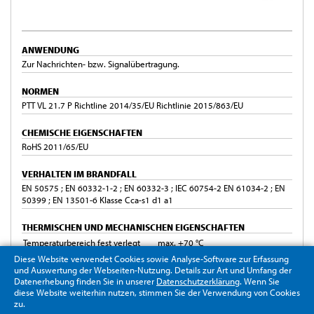
ANWENDUNG
Zur Nachrichten- bzw. Signalübertragung.
NORMEN
PTT VL 21.7 P Richtline 2014/35/EU Richtlinie 2015/863/EU
CHEMISCHE EIGENSCHAFTEN
RoHS 2011/65/EU
VERHALTEN IM BRANDFALL
EN 50575 ; EN 60332-1-2 ; EN 60332-3 ; IEC 60754-2 EN 61034-2 ; EN
50399 ; EN 13501-6 Klasse Cca-s1 d1 a1
THERMISCHEN UND MECHANISCHEN EIGENSCHAFTEN
Temperaturbereich fest verlegt
max. +70 °C
Temperaturbereich bewegt
-5 °C bis +50 °C
Diese Website verwendet Cookies sowie Analyse-Software zur Erfassung
und Auswertung der Webseiten-Nutzung. Details zur Art und Umfang der
min. Biegeradius fest verlegt
8xAußenØ
Datenerhebung finden Sie in unserer
Datenschutzerklärung
. Wenn Sie
min. Biegeradius bewegt
8xAußenØ
diese Website weiterhin nutzen, stimmen Sie der Verwendung von Cookies
zu.