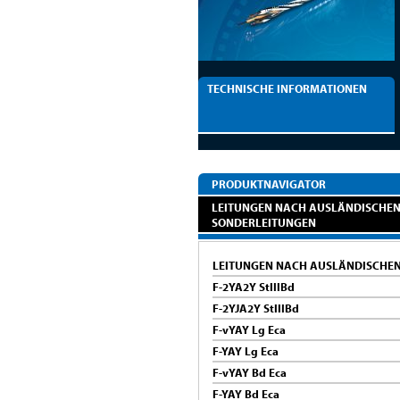
TECHNISCHE INFORMATIONEN
PRODUKTNAVIGATOR
LEITUNGEN NACH AUSLÄNDISCHEN
SONDERLEITUNGEN
LEITUNGEN NACH AUSLÄNDISCHE
F-2YA2Y StIIIBd
F-2YJA2Y StIIIBd
F-vYAY Lg Eca
F-YAY Lg Eca
F-vYAY Bd Eca
F-YAY Bd Eca