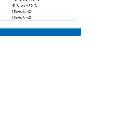
-5 °C bis +70 °C
15xAußenØ
15xAußenØ