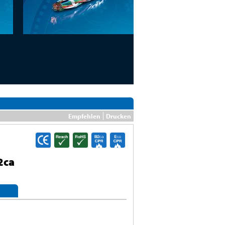
Empfehlen
Drucken
2ca