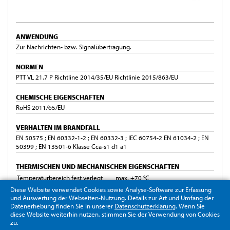
ANWENDUNG
Zur Nachrichten- bzw. Signalübertragung.
NORMEN
PTT VL 21.7 P Richtline 2014/35/EU Richtlinie 2015/863/EU
CHEMISCHE EIGENSCHAFTEN
RoHS 2011/65/EU
VERHALTEN IM BRANDFALL
EN 50575 ; EN 60332-1-2 ; EN 60332-3 ; IEC 60754-2 EN 61034-2 ; EN
50399 ; EN 13501-6 Klasse Cca-s1 d1 a1
THERMISCHEN UND MECHANISCHEN EIGENSCHAFTEN
Temperaturbereich fest verlegt
max. +70 °C
Temperaturbereich bewegt
-5 °C bis +50 °C
Diese Website verwendet Cookies sowie Analyse-Software zur Erfassung
und Auswertung der Webseiten-Nutzung. Details zur Art und Umfang der
min. Biegeradius fest verlegt
8xAußenØ
Datenerhebung finden Sie in unserer
Datenschutzerklärung
. Wenn Sie
min. Biegeradius bewegt
8xAußenØ
diese Website weiterhin nutzen, stimmen Sie der Verwendung von Cookies
zu.