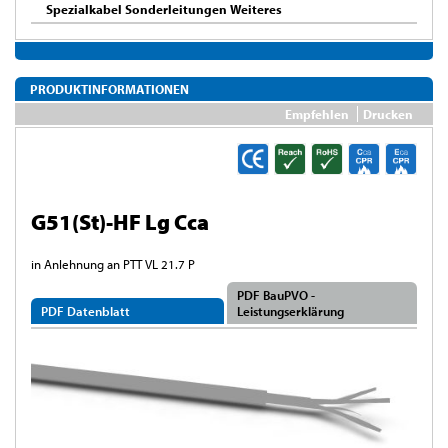
Spezialkabel Sonderleitungen Weiteres
PRODUKTINFORMATIONEN
Empfehlen
Drucken
G51(St)-HF Lg Cca
in Anlehnung an PTT VL 21.7 P
PDF BauPVO -
PDF Datenblatt
Leistungserklärung