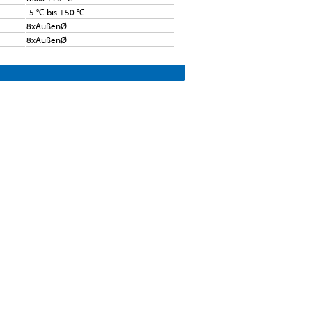
-5 °C bis +50 °C
8xAußenØ
8xAußenØ