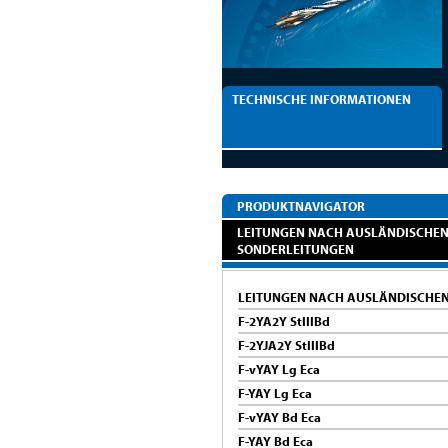
TECHNISCHE INFORMATIONEN
PRODUKTNAVIGATOR
LEITUNGEN NACH AUSLÄNDISCHEN
SONDERLEITUNGEN
LEITUNGEN NACH AUSLÄNDISCHE
F-2YA2Y StIIIBd
F-2YJA2Y StIIIBd
F-vYAY Lg Eca
F-YAY Lg Eca
F-vYAY Bd Eca
F-YAY Bd Eca