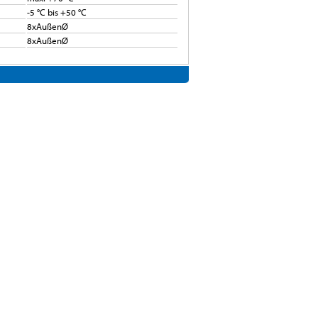
-5 °C bis +50 °C
8xAußenØ
8xAußenØ