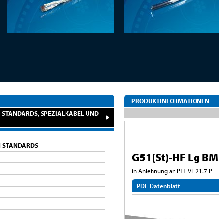
PRODUKTINFORMATIONEN
 STANDARDS, SPEZIALKABEL UND
N STANDARDS
G51(St)-HF Lg BM
in Anlehnung an PTT VL 21.7 P
PDF Datenblatt