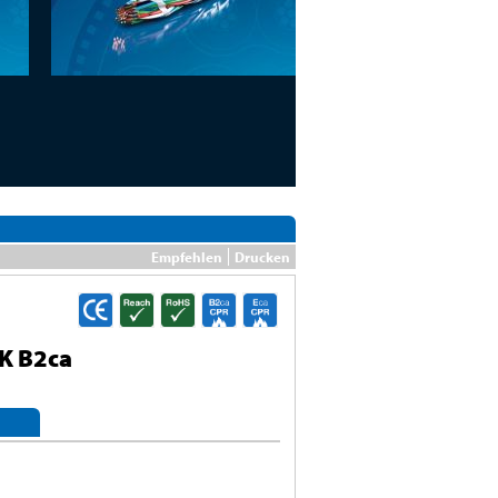
Empfehlen
Drucken
K B2ca