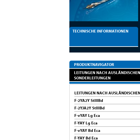
TECHNISCHE INFORMATIONEN
PRODUKTNAVIGATOR
LEITUNGEN NACH AUSLÄNDISCHEN
SONDERLEITUNGEN
LEITUNGEN NACH AUSLÄNDISCHE
F-2YA2Y StIIIBd
F-2YJA2Y StIIIBd
F-vYAY Lg Eca
F-YAY Lg Eca
F-vYAY Bd Eca
F-YAY Bd Eca