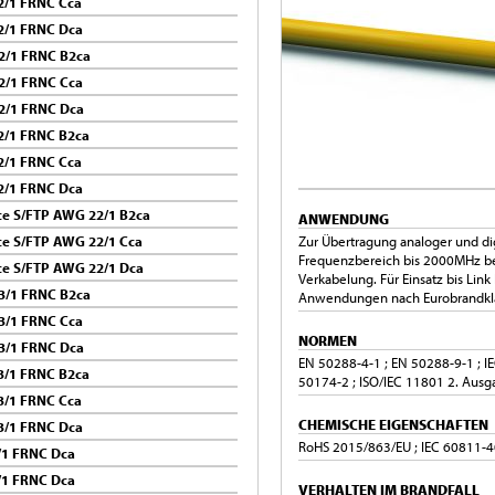
/1 FRNC Cca
2/1 FRNC Dca
2/1 FRNC B2ca
2/1 FRNC Cca
2/1 FRNC Dca
/1 FRNC B2ca
/1 FRNC Cca
2/1 FRNC Dca
e S/FTP AWG 22/1 B2ca
ANWENDUNG
e S/FTP AWG 22/1 Cca
Zur Übertragung analoger und di
Frequenzbereich bis 2000MHz bei
e S/FTP AWG 22/1 Dca
Verkabelung. Für Einsatz bis Link
3/1 FRNC B2ca
Anwendungen nach Eurobrandkla
3/1 FRNC Cca
NORMEN
3/1 FRNC Dca
EN 50288-4-1 ; EN 50288-9-1 ; I
/1 FRNC B2ca
50174-2 ; ISO/IEC 11801 2. Ausg
/1 FRNC Cca
CHEMISCHE EIGENSCHAFTEN
3/1 FRNC Dca
RoHS 2015/863/EU ; IEC 60811-40
/1 FRNC Dca
/1 FRNC Dca
VERHALTEN IM BRANDFALL