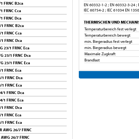
/1 FRNC B2ca
EN 60332-1-2 ; EN 60332-3-24 ; 
IEC 60754-2 ; IEC 61034 EN 1350
/1 FRNC Cca
/1 FRNC Dca
THERMISCHEN UND MECHANI
/1 FRNC B2ca
Temperaturbereich fest verlegt
/1 FRNC Cca
Temperaturbereich bewegt
/1 FRNC Dca
min. Biegeradius fest verlegt
min. Biegeradius bewegt
G 23/1 FRNC Eca
Maximale Zugkraft
G 23/1 FRNC Dca
Brandlast
G 23/1 FRNC Eca
/1 FRNC Eca
/1 FRNC Dca
/1 FRNC Eca
4/1 FRNC Dca
4/1 FRNC Eca
/1 FRNC Dca
/1 FRNC Eca
/1 FRNC Eca
PR AWG 26/7 FRNC
R AWG 26/7 FRNC