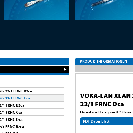
PRODUKTINFORMATIONEN
G 22/1 FRNC B2ca
VOKA-LAN XLAN 
WG 22/1 FRNC Dca
22/1 FRNC Dca
2/1 FRNC B2ca
Datenkabel Kategorie 8.2 Klasse 
2/1 FRNC Cca
2/1 FRNC Dca
PDF Datenblatt
/1 FRNC B2ca