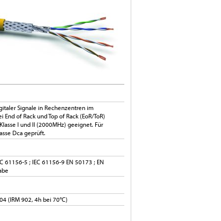
gitaler Signale in Rechenzentren im
 End of Rack und Top of Rack (EoR/ToR)
 Klasse I und II (2000MHz) geeignet. Für
sse Dca geprüft.
EC 61156-5 ; IEC 61156-9 EN 50173 ; EN
abe
4 (IRM 902, 4h bei 70°C)