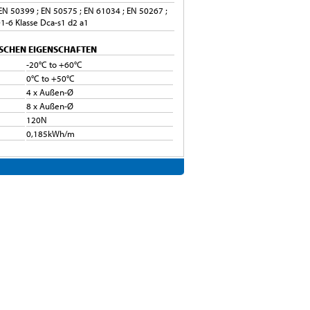
EN 50399 ; EN 50575 ; EN 61034 ; EN 50267 ;
1-6 Klasse Dca-s1 d2 a1
SCHEN EIGENSCHAFTEN
-20°C to +60°C
0°C to +50°C
4 x Außen-Ø
8 x Außen-Ø
120N
0,185kWh/m