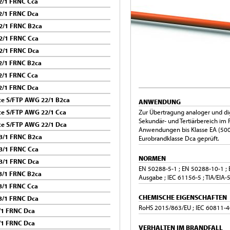
/1 FRNC Cca
2/1 FRNC Dca
2/1 FRNC B2ca
2/1 FRNC Cca
2/1 FRNC Dca
/1 FRNC B2ca
/1 FRNC Cca
2/1 FRNC Dca
e S/FTP AWG 22/1 B2ca
ANWENDUNG
e S/FTP AWG 22/1 Cca
Zur Übertragung analoger und dig
Sekundär- und Tertiärbereich im
e S/FTP AWG 22/1 Dca
Anwendungen bis Klasse EA (5
3/1 FRNC B2ca
Eurobrandklasse Dca geprüft.
3/1 FRNC Cca
NORMEN
3/1 FRNC Dca
EN 50288-5-1 ; EN 50288-10-1 ; 
/1 FRNC B2ca
Ausgabe ; IEC 61156-5 ; TIA/EIA-
/1 FRNC Cca
CHEMISCHE EIGENSCHAFTEN
3/1 FRNC Dca
RoHS 2015/863/EU ; IEC 60811-40
/1 FRNC Dca
/1 FRNC Dca
VERHALTEN IM BRANDFALL