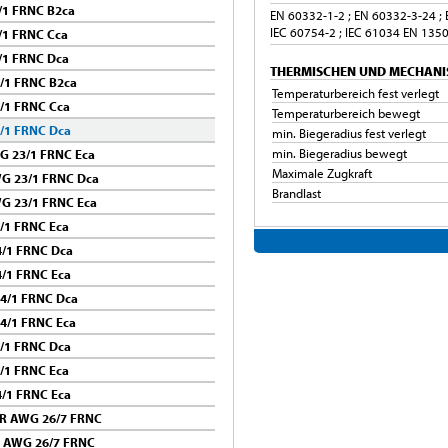
/1 FRNC B2ca
EN 60332-1-2 ; EN 60332-3-24 ;
IEC 60754-2 ; IEC 61034 EN 1350
/1 FRNC Cca
/1 FRNC Dca
THERMISCHEN UND MECHANI
/1 FRNC B2ca
Temperaturbereich fest verlegt
/1 FRNC Cca
Temperaturbereich bewegt
/1 FRNC Dca
min. Biegeradius fest verlegt
min. Biegeradius bewegt
G 23/1 FRNC Eca
Maximale Zugkraft
G 23/1 FRNC Dca
Brandlast
G 23/1 FRNC Eca
/1 FRNC Eca
/1 FRNC Dca
/1 FRNC Eca
4/1 FRNC Dca
4/1 FRNC Eca
/1 FRNC Dca
/1 FRNC Eca
/1 FRNC Eca
PR AWG 26/7 FRNC
R AWG 26/7 FRNC