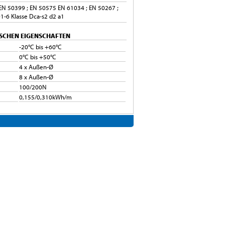
 EN 50399 ; EN 50575 EN 61034 ; EN 50267 ;
1-6 Klasse Dca-s2 d2 a1
SCHEN EIGENSCHAFTEN
-20°C bis +60°C
0°C bis +50°C
4 x Außen-Ø
8 x Außen-Ø
100/200N
0,155/0,310kWh/m