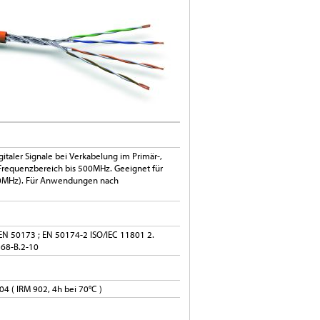
italer Signale bei Verkabelung im Primär-,
 Frequenzbereich bis 500MHz. Geeignet für
00MHz). Für Anwendungen nach
EN 50173 ; EN 50174-2 ISO/IEC 11801 2.
568-B.2-10
4 ( IRM 902, 4h bei 70°C )