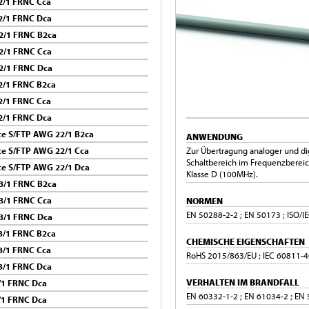
/1 FRNC Cca
2/1 FRNC Dca
2/1 FRNC B2ca
2/1 FRNC Cca
2/1 FRNC Dca
/1 FRNC B2ca
/1 FRNC Cca
2/1 FRNC Dca
e S/FTP AWG 22/1 B2ca
ANWENDUNG
e S/FTP AWG 22/1 Cca
Zur Übertragung analoger und dig
Schaltbereich im Frequenzberei
e S/FTP AWG 22/1 Dca
Klasse D (100MHz).
3/1 FRNC B2ca
3/1 FRNC Cca
NORMEN
EN 50288-2-2 ; EN 50173 ; ISO/I
3/1 FRNC Dca
/1 FRNC B2ca
CHEMISCHE EIGENSCHAFTEN
/1 FRNC Cca
RoHS 2015/863/EU ; IEC 60811-40
3/1 FRNC Dca
VERHALTEN IM BRANDFALL
/1 FRNC Dca
EN 60332-1-2 ; EN 61034-2 ; EN 
/1 FRNC Dca