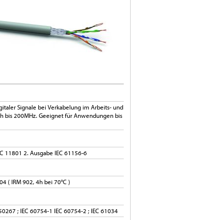
italer Signale bei Verkabelung im Arbeits- und
ch bis 200MHz. Geeignet für Anwendungen bis
EC 11801 2. Ausgabe IEC 61156-6
4 ( IRM 902, 4h bei 70°C )
50267 ; IEC 60754-1 IEC 60754-2 ; IEC 61034