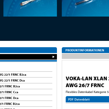
PRODUKTINFORMATIONEN
G 22/1 FRNC B2ca
VOKA-LAN XLAN 2
WG 22/1 FRNC Dca
AWG 26/7 FRNC
2/1 FRNC B2ca
Flexibles Datenkabel Kategorie 
2/1 FRNC Cca
2/1 FRNC Dca
PDF Datenblatt
/1 FRNC B2ca