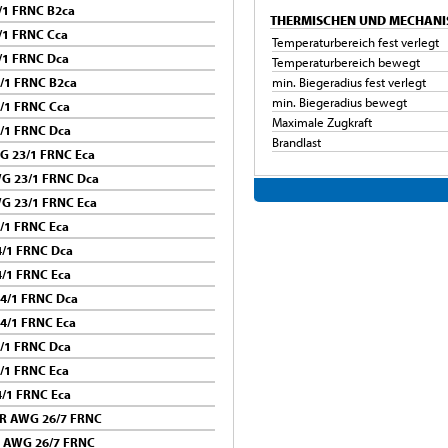
/1 FRNC B2ca
THERMISCHEN UND MECHANI
/1 FRNC Cca
Temperaturbereich fest verlegt
/1 FRNC Dca
Temperaturbereich bewegt
/1 FRNC B2ca
min. Biegeradius fest verlegt
min. Biegeradius bewegt
/1 FRNC Cca
Maximale Zugkraft
/1 FRNC Dca
Brandlast
G 23/1 FRNC Eca
G 23/1 FRNC Dca
G 23/1 FRNC Eca
/1 FRNC Eca
/1 FRNC Dca
/1 FRNC Eca
4/1 FRNC Dca
4/1 FRNC Eca
/1 FRNC Dca
/1 FRNC Eca
/1 FRNC Eca
PR AWG 26/7 FRNC
R AWG 26/7 FRNC