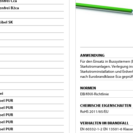
nfrei Cca
nfrei B2ca
ibel SK
ANWENDUNG
Für den Einsatz in Bussystemen (E
Starkstromanlagen. Verlegung in
Starkstrominstallation und Erdv
nach Eurobrandklasse Eca geprüft
NORMEN
ei
EIB/KNX-Richtlinie
bel PUR
CHEMISCHE EIGENSCHAFTEN
bel PUR
RoHS 2011/65/EU
bel PUR
bel PUR
VERHALTEN IM BRANDFALL
bel PUR
EN 60332-1-2 EN 13501-6 Klasse