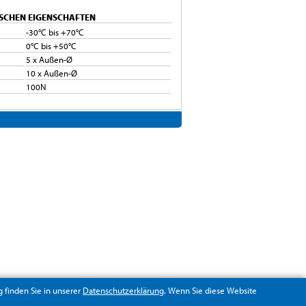
SCHEN EIGENSCHAFTEN
-30°C bis +70°C
0°C bis +50°C
5 x Außen-Ø
10 x Außen-Ø
100N
finden Sie in unserer
Datenschutzerklärung
. Wenn Sie diese Website