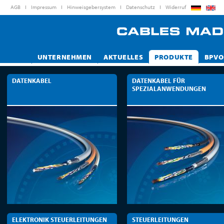
AGB
Impressum
Hinweisgebersystem
Datenschutz
Widerruf
UNTERNEHMEN
AKTUELLES
PRODUKTE
BPVO
DATENKABEL
DATENKABEL FÜR
SPEZIALANWENDUNGEN
ELEKTRONIK STEUERLEITUNGEN
STEUERLEITUNGEN