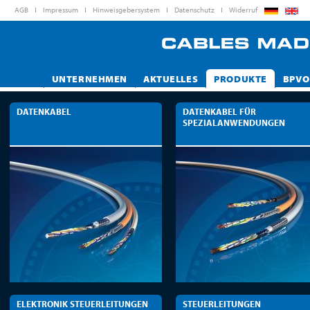
AGB
Impressum
Hinweisgebersystem
Datenschutz
Widerruf
UNTERNEHMEN
AKTUELLES
PRODUKTE
BPVO
DATENKABEL
DATENKABEL FÜR
SPEZIALANWENDUNGEN
ELEKTRONIK STEUERLEITUNGEN
STEUERLEITUNGEN