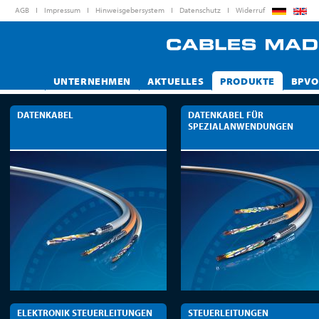
AGB
Impressum
Hinweisgebersystem
Datenschutz
Widerruf
UNTERNEHMEN
AKTUELLES
PRODUKTE
BPVO
DATENKABEL
DATENKABEL FÜR
SPEZIALANWENDUNGEN
ELEKTRONIK STEUERLEITUNGEN
STEUERLEITUNGEN